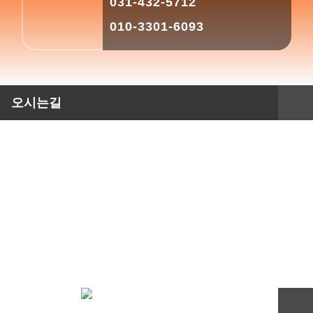
031-432-5712
옆에 있는 지인에게
내 홈페이지를 쉽게 알리려면
010-3301-6093
QR코드를 스캔하게 하세요
오시는길
포토갤러리