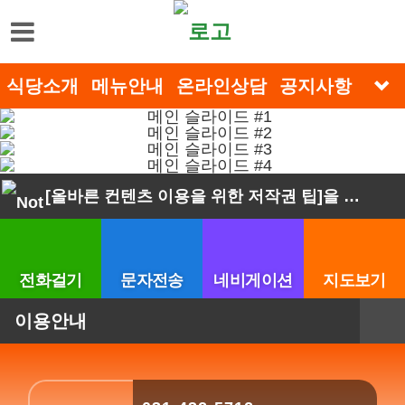
로그인
x
식당소개
식당소개
메뉴안내
온라인상담
공지사항
포토
인사말
오시는길
[올바른 컨텐츠 이용을 위한 저작권 팁]을 안내해드립니다.
메뉴안내
온라인상담
전화걸기
문자전송
네비게이션
지도보기
공지사항
이용안내
포토갤러리